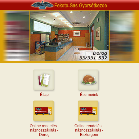
Étlap
Éttermeink
Online rendelés -
Online rendelés -
házhozszállítás -
házhozszállítás -
Dorog
Esztergom